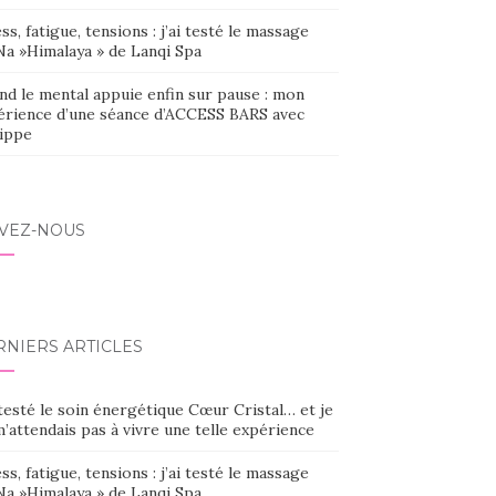
ss, fatigue, tensions : j’ai testé le massage
Na »Himalaya » de Lanqi Spa
nd le mental appuie enfin sur pause : mon
érience d’une séance d’ACCESS BARS avec
lippe
IVEZ-NOUS
RNIERS ARTICLES
 testé le soin énergétique Cœur Cristal… et je
’attendais pas à vivre une telle expérience
ss, fatigue, tensions : j’ai testé le massage
Na »Himalaya » de Lanqi Spa