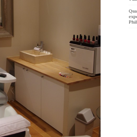
Qua
exp
Phi