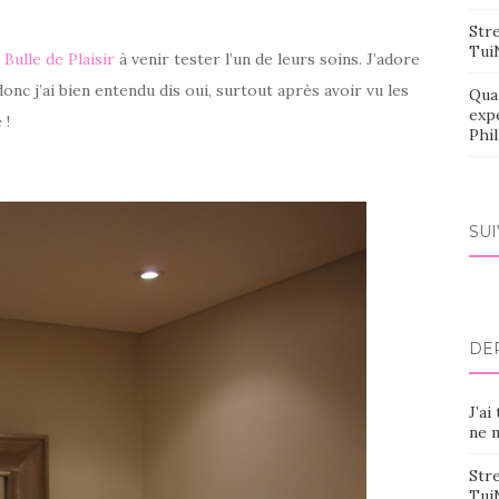
Stre
Tui
 Bulle de Plaisir
à venir tester l’un de leurs soins. J’adore
onc j’ai bien entendu dis oui, surtout après avoir vu les
Qua
exp
 !
Phi
SU
DE
J’ai
ne m
Stre
Tui