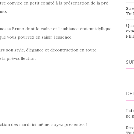
’être conviée en petit comité à la présentation de la pré-
Stre
uno.
Tui
Qua
ssa Bruno dont le cadre et l’ambiance étaient idyllique.
exp
Phi
que vous pourrez en saisir l’essence.
s son style, élégance et décontraction en toute
 la pré-collection:
SU
DE
J’ai
ne m
ection dès mardi ici même, soyez présentes !
Stre
Tui