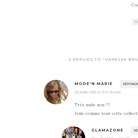
Co
V
2 REPLIES TO “VANESSA BR
MODE'N MARIE
RÉPOND
29 juillet 2011 at 13 h 36 min
Très nude non ??
Jolie comme tout cette collecti
GLAMAZONE
R