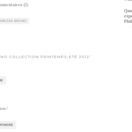
mmentaires (2)
Qua
exp
Phi
ANESSA BRUNO
UNO COLLECTION PRINTEMPS-ETÉ 2012”
RE
on !
ÉPONDRE