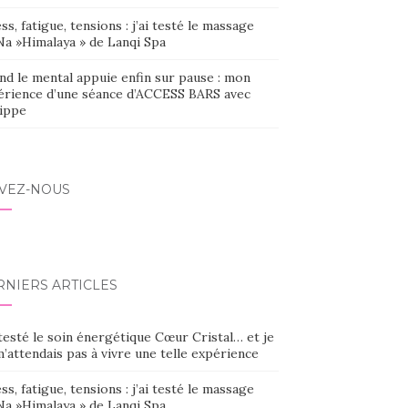
ss, fatigue, tensions : j’ai testé le massage
Na »Himalaya » de Lanqi Spa
nd le mental appuie enfin sur pause : mon
érience d’une séance d’ACCESS BARS avec
lippe
IVEZ-NOUS
RNIERS ARTICLES
 testé le soin énergétique Cœur Cristal… et je
’attendais pas à vivre une telle expérience
ss, fatigue, tensions : j’ai testé le massage
Na »Himalaya » de Lanqi Spa