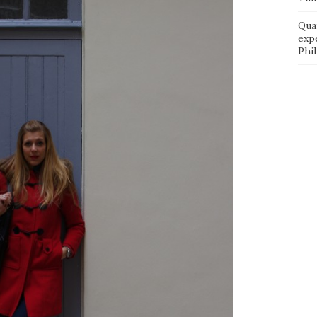
Qua
exp
Phi