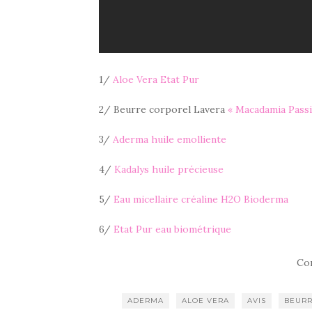
1/
Aloe Vera Etat Pur
2/ Beurre corporel Lavera
« Macadamia Passi
3/
Aderma huile emolliente
4/
Kadalys huile précieuse
5/
Eau micellaire créaline H2O Bioderma
6/
Etat Pur eau biométrique
Co
ADERMA
ALOE VERA
AVIS
BEURR