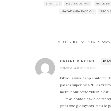
ETAT PUR
H2O BIODERMA
HUILE ÉM
MACADAMIA PASSION
PRODU
4 REPLIES TO “MES PRODU
ORIANE VINCENT
RÉPO
9 mars 2015 at 22 h 44 min
kikoo la miss! trop contente de
passes super bien!!!tu es vraime
merci pour cette vidéo!! c est 
Tu m’as donnée envie de tester
(dans une glossybox), mais le p