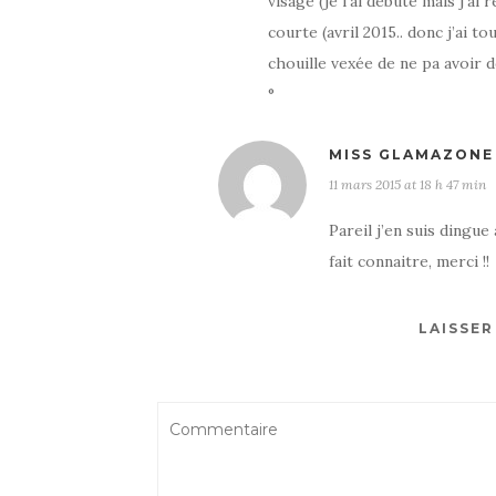
visage (je l’ai débuté mais j’a
courte (avril 2015.. donc j’ai 
chouille vexée de ne pa avoir 
°
MISS GLAMAZONE
11 mars 2015 at 18 h 47 min
Pareil j’en suis dingue
fait connaitre, merci !!
LAISSE