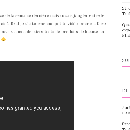
Stre
Tui
 de la semaine dernière mais tu sais jongler entre le
 aisé. Bref je t’ai tourné une petite vidéo pour me faire
Qua
exp
écouvriras mes derniers tests de produits de beauté en
Phi
s
SU
DE
J’ai
ne m
Stre
Tui