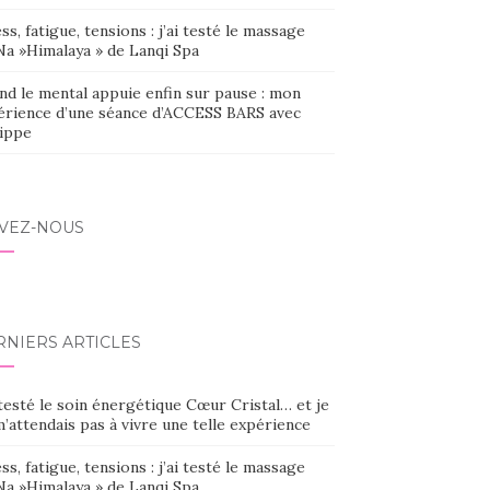
ss, fatigue, tensions : j’ai testé le massage
Na »Himalaya » de Lanqi Spa
nd le mental appuie enfin sur pause : mon
érience d’une séance d’ACCESS BARS avec
lippe
IVEZ-NOUS
RNIERS ARTICLES
 testé le soin énergétique Cœur Cristal… et je
’attendais pas à vivre une telle expérience
ss, fatigue, tensions : j’ai testé le massage
Na »Himalaya » de Lanqi Spa