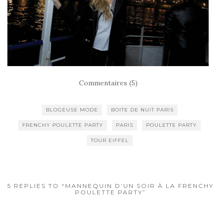
Commentaires (5)
BLOGEUSE MODE
BOITE DE NUIT PARIS
FRENCHY POULETTE PARTY
PARIS
POULETTE PARTY
TOUR EIFFEL
5 REPLIES TO “MANNEQUIN D’UN SOIR À LA FRENCHY
POULETTE PARTY”