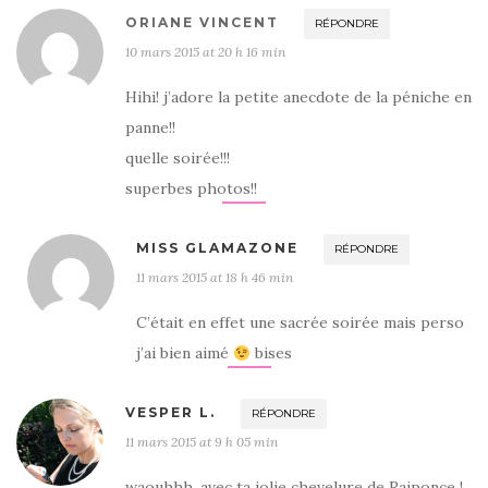
ORIANE VINCENT
RÉPONDRE
10 mars 2015 at 20 h 16 min
Hihi! j’adore la petite anecdote de la péniche en
panne!!
quelle soirée!!!
superbes photos!!
MISS GLAMAZONE
RÉPONDRE
11 mars 2015 at 18 h 46 min
C’était en effet une sacrée soirée mais perso
j’ai bien aimé
bises
VESPER L.
RÉPONDRE
11 mars 2015 at 9 h 05 min
waouhhh, avec ta jolie chevelure de Raiponce !