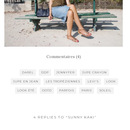
Commentaires (4)
DAREL
DDP
JENNYFER
JUPE CRAYON
JUPE EN JEAN
LES TROPÉZIENNES
LEVI'S
LOOK
LOOK ÉTÉ
OOTD
PARFOIS
PARIS
SOLEIL
4 REPLIES TO “SUNNY KAKI”